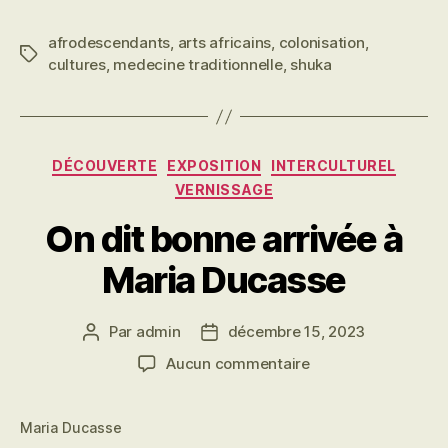
afrodescendants
,
arts africains
,
colonisation
,
Étiquettes
cultures
,
medecine traditionnelle
,
shuka
Catégories
DÉCOUVERTE
EXPOSITION
INTERCULTUREL
VERNISSAGE
On dit bonne arrivée à
Maria Ducasse
Par
admin
décembre 15, 2023
Auteur
Date
de
de
sur
Aucun commentaire
l’article
l’article
On
dit
Maria Ducasse
bonne