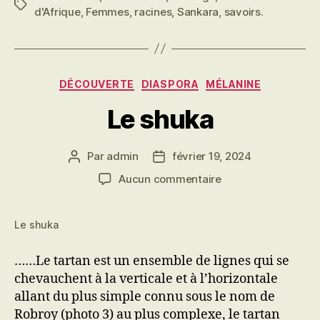
Étiquettes
d'Afrique
,
Femmes
,
racines
,
Sankara
,
savoirs.
Catégories
DÉCOUVERTE
DIASPORA
MÉLANINE
Le shuka
Par
admin
février 19, 2024
Auteur
Date
de
de
sur
Aucun commentaire
l’article
l’article
Le
shuka
Le shuka
……Le tartan est un ensemble de lignes qui se
chevauchent à la verticale et à l’horizontale
allant du plus simple connu sous le nom de
Robroy (photo 3) au plus complexe, le tartan