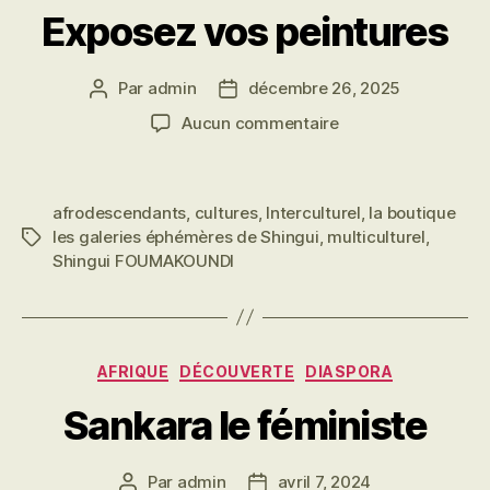
Exposez vos peintures
Par
admin
décembre 26, 2025
Auteur
Date
de
de
sur
Aucun commentaire
l’article
l’article
Exposez
vos
peintures
afrodescendants
,
cultures
,
Interculturel
,
la boutique
les galeries éphémères de Shingui
,
multiculturel
,
Étiquettes
Shingui FOUMAKOUNDI
Catégories
AFRIQUE
DÉCOUVERTE
DIASPORA
Sankara le féministe
Par
admin
avril 7, 2024
Auteur
Date