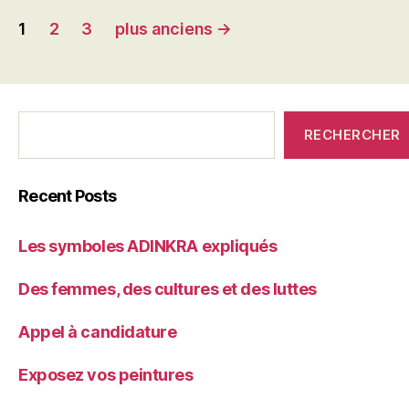
Pagination
1
2
3
plus anciens
→
des
publications
C'était
RECHERCHER
qui
avant?
Recent Posts
Les symboles ADINKRA expliqués
Des femmes, des cultures et des luttes
Appel à candidature
Exposez vos peintures