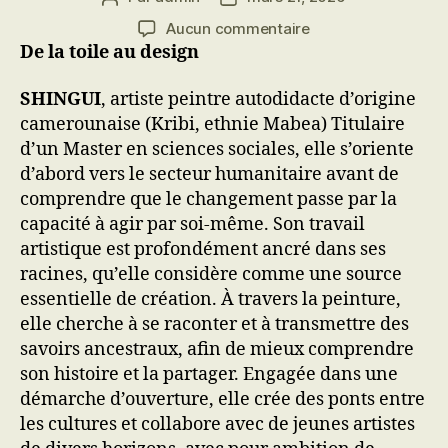
de
de
sur
Aucun commentaire
l’article
l’article
Des
De la toile au design
femmes,
des
SHINGUI
, artiste peintre autodidacte d’origine
cultures
camerounaise (Kribi, ethnie Mabea) Titulaire
et
d’un Master en sciences sociales, elle s’oriente
des
d’abord vers le secteur humanitaire avant de
luttes
comprendre que le changement passe par la
capacité à agir par soi-même. Son travail
artistique est profondément ancré dans ses
racines, qu’elle considère comme une source
essentielle de création. À travers la peinture,
elle cherche à se raconter et à transmettre des
savoirs ancestraux, afin de mieux comprendre
son histoire et la partager. Engagée dans une
démarche d’ouverture, elle crée des ponts entre
les cultures et collabore avec de jeunes artistes