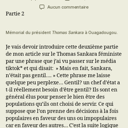
de
de
sur
Aucun commentaire
l’article
l’article
Sankara
Partie 2
le
féministe
Mémorial du président
Thomas Sankara
à Ouagadougou.
Je vais devoir introduire cette deuxième partie
de mon article sur le Thomas Sankara féministe
par une phrase que j’ai vu passer sur le média
tiktok* et qui disait: » Mais en fait, Sankara,
n’était pas gentil…. » Cette phrase me laisse
quelque peu perplexe… Gentil? un chef d’état a
t-il réellement besoin d’être gentil? Ils sont en
général élus pour penser le bien être des
populations qu’ils ont choisi de servir. Ce qui
suppose que l’on prenne des décisions à la fois
populaires en faveur des uns ou impopulaires
car en faveur des autres… C’est la suite logique