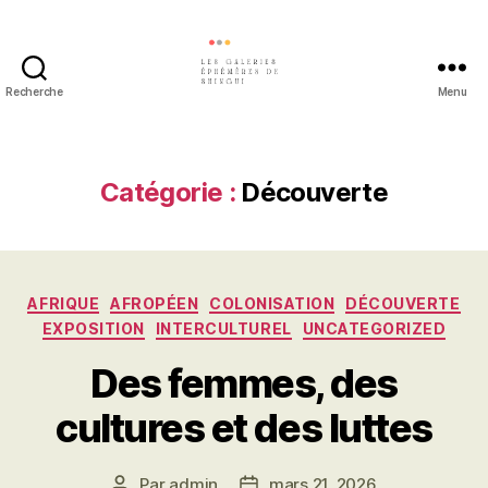
Recherche
Menu
Les
galeries
éphémères
de
Catégorie :
Découverte
Shingui
Catégories
AFRIQUE
AFROPÉEN
COLONISATION
DÉCOUVERTE
EXPOSITION
INTERCULTUREL
UNCATEGORIZED
Des femmes, des
cultures et des luttes
Par
admin
mars 21, 2026
Auteur
Date