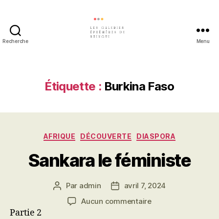
Recherche
Menu
Les
galeries
éphémères
de
Étiquette :
Burkina Faso
Shingui
Catégories
AFRIQUE
DÉCOUVERTE
DIASPORA
Sankara le féministe
Par
admin
avril 7, 2024
Auteur
Date
de
de
sur
Aucun commentaire
l’article
l’article
Sankara
Partie 2