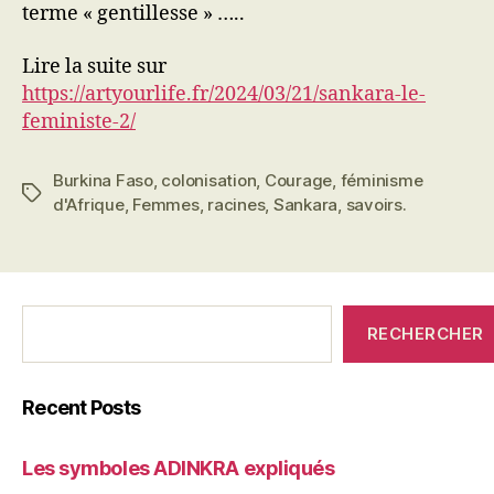
terme « gentillesse » …..
Lire la suite sur
https://artyourlife.fr/2024/03/21/sankara-le-
feministe-2/
Burkina Faso
,
colonisation
,
Courage
,
féminisme
Étiquettes
d'Afrique
,
Femmes
,
racines
,
Sankara
,
savoirs.
C'était
RECHERCHER
qui
avant?
Recent Posts
Les symboles ADINKRA expliqués