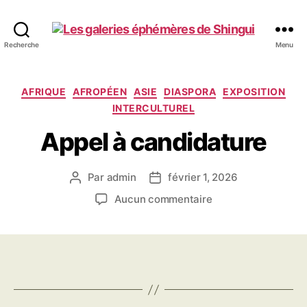
Les
Recherche
Menu
galeries
éphémères
de
Catégories
AFRIQUE
AFROPÉEN
ASIE
DIASPORA
EXPOSITION
Shingui
INTERCULTUREL
Appel à candidature
Par
admin
février 1, 2026
Auteur
Date
de
de
sur
Aucun commentaire
l’article
l’article
Appel
à
candidature