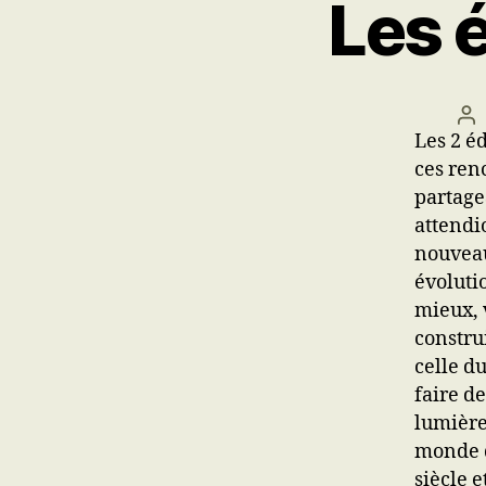
Les 
Au
Les 2 éd
d
ces ren
l’a
partage
attendi
nouveau
évoluti
mieux, 
constru
celle d
faire d
lumière
monde d
siècle 