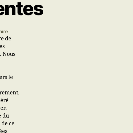
entes
sur
aire
re de
Les
éditions
es
précédentes
. Nous
ers le
èrement,
péré
 en
e du
 de ce
ées