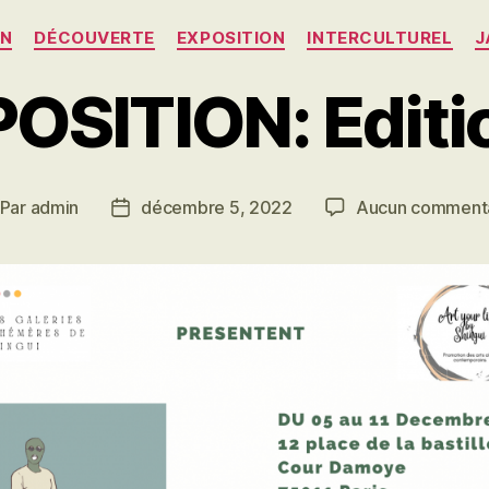
Catégories
EN
DÉCOUVERTE
EXPOSITION
INTERCULTUREL
J
OSITION: Editi
Par
admin
décembre 5, 2022
Aucun comment
teur
Date
e
de
rticle
l’article