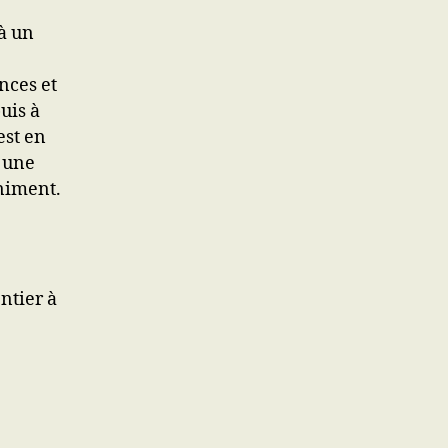
à un
nces et
uis à
est en
e une
niment.
ntier à