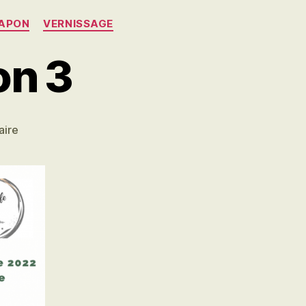
APON
VERNISSAGE
on 3
sur
aire
EXPOSITION:
Edition
3