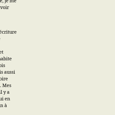
e, je me
uvoir
écriture
e
et
habite
ois
s aussi
oire
. Mes
l y a
ui en
un à