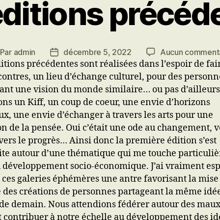
éditions précéd
Par
admin
décembre 5, 2022
Aucun comment
teur
Date
itions précédentes sont réalisées dans l’espoir de fai
e
de
contres, un lieu d’échange culturel, pour des personn
rticle
l’article
ant une vision du monde similaire… ou pas d’ailleurs
ons un Kiff, un coup de coeur, une envie d’horizons
x, une envie d’échanger à travers les arts pour une
on de la pensée. Oui c’était une ode au changement, v
vers le progrès… Ainsi donc la première édition s’est
ite autour d’une thématique qui me touche particuli
u développement socio-économique. J’ai vraiment es
e ces galeries éphémères une antre favorisant la mise
 des créations de personnes partageant la même idé
e demain. Nous attendions fédérer autour des maux
et contribuer à notre échelle au développement des id