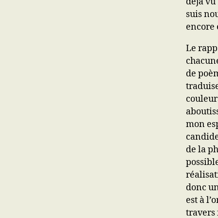
déjà vu
suis no
encore e
Le rapp
chacune
de poèm
traduis
couleur
aboutiss
mon espr
candide
de la p
possibl
réalisa
donc un
est à l
travers