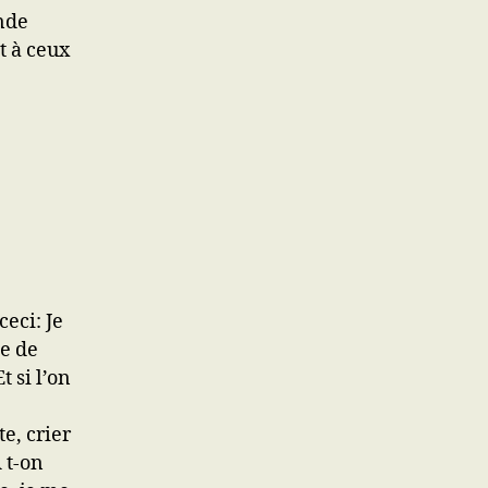
nde
t à ceux
eci: Je
ée de
 si l’on
e, crier
 t-on