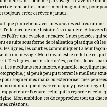
 une fleur sans couleur ? J’ai voyagé à travers le mond
urri de rencontres, nourri mon imagination, pour po
t toujours créer et rêver à jamais.
ort que j’entretiens avec mes œuvres est très intime,
 d’elle raconte une histoire à sa manière. A travers l’
es j’offre une évasion encadrée à mes pensées qui s
ent ensuite sous forme de réalisation plastique où les
s, les lignes, les courbes communiquent à leur façon 
ent à un message. Mon travail est le reflet de ce qui 
it. Des lignes, parfois torturées, parfois douces parf
s. Les mediums sont mixtes, aquarelle, acrylique mai
hotographie, j’ai peu à peu pu trouver le meilleur exut
e pour soigner mes maux ou extérioriser mes pensées
tions communiquent avec celui qui y pose un regard, i
 rapport entre l’œuvre, celui qui la regarde et celui q
’origine. Mon ambition est de rapprocher tout un chac
 mes créations.