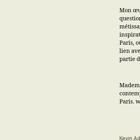
Mon œuv
questio
métissa
inspira
Paris, o
lien av
partie 
Mademois
contemp
Paris.
Kevin A