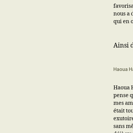
favoris
nous a 
qui en o
Ainsi 
Haoua H
Haoua H
pense qu
mes amie
était to
exutoir
sans mê