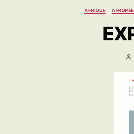
AFRIQUE
AFROPÉ
EXP
Au
d
l’a