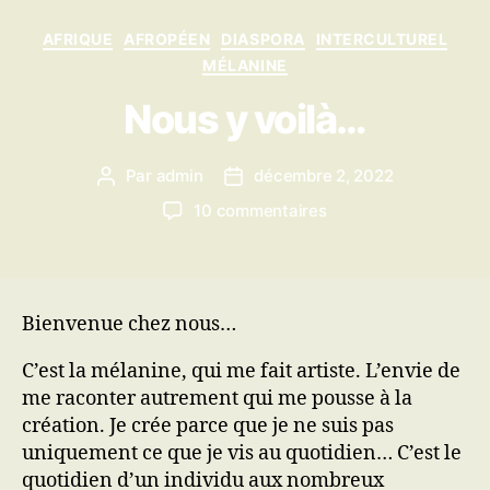
Catégories
AFRIQUE
AFROPÉEN
DIASPORA
INTERCULTUREL
MÉLANINE
Nous y voilà…
Par
admin
décembre 2, 2022
Auteur
Date
de
de
sur
10 commentaires
l’article
l’article
Nous
y
voilà…
Bienvenue chez nous…
C’est la mélanine, qui me fait artiste. L’envie de
me raconter autrement qui me pousse à la
création. Je crée parce que je ne suis pas
uniquement ce que je vis au quotidien… C’est le
quotidien d’un individu aux nombreux