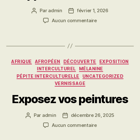
Par
admin
février 1, 2026
Auteur
Date
de
de
sur
Aucun commentaire
l’article
l’article
Appel
à
candidature
Catégories
AFRIQUE
AFROPÉEN
DÉCOUVERTE
EXPOSITION
INTERCULTUREL
MÉLANINE
PÉPITE INTERCULTURELLE
UNCATEGORIZED
VERNISSAGE
Exposez vos peintures
Par
admin
décembre 26, 2025
Auteur
Date
de
de
sur
Aucun commentaire
l’article
l’article
Exposez
vos