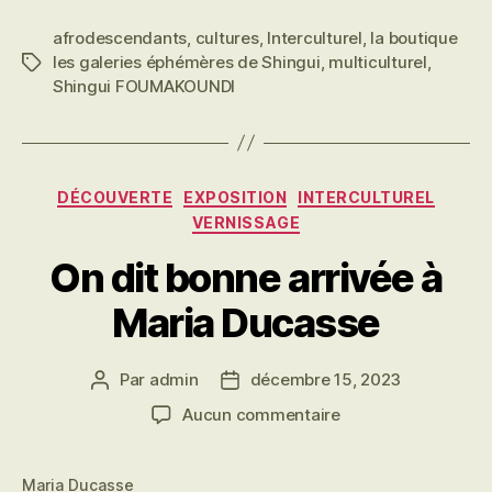
peintures
afrodescendants
,
cultures
,
Interculturel
,
la boutique
les galeries éphémères de Shingui
,
multiculturel
,
Étiquettes
Shingui FOUMAKOUNDI
Catégories
DÉCOUVERTE
EXPOSITION
INTERCULTUREL
VERNISSAGE
On dit bonne arrivée à
Maria Ducasse
Par
admin
décembre 15, 2023
Auteur
Date
de
de
sur
Aucun commentaire
l’article
l’article
On
dit
Maria Ducasse
bonne