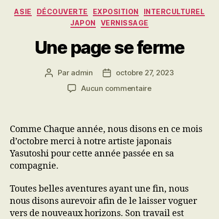
Catégories
ASIE
DÉCOUVERTE
EXPOSITION
INTERCULTUREL
JAPON
VERNISSAGE
Une page se ferme
Par
admin
octobre 27, 2023
Auteur
Date
de
de
sur
Aucun commentaire
l’article
l’article
Une
page
se
Comme Chaque année, nous disons en ce mois
ferme
d’octobre merci à notre artiste japonais
Yasutoshi pour cette année passée en sa
compagnie.
Toutes belles aventures ayant une fin, nous
nous disons aurevoir afin de le laisser voguer
vers de nouveaux horizons. Son travail est