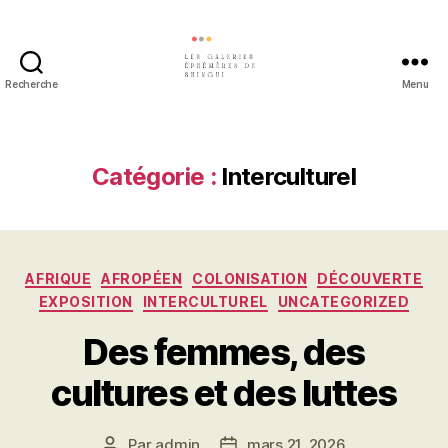
Recherche
Menu
Les
galeries
éphémères
de
Catégorie :
Interculturel
Shingui
Catégories
AFRIQUE
AFROPÉEN
COLONISATION
DÉCOUVERTE
EXPOSITION
INTERCULTUREL
UNCATEGORIZED
Des femmes, des
cultures et des luttes
Par
admin
mars 21, 2026
Auteur
Date