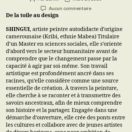
de
de
sur
Aucun commentaire
l’article
l’article
Des
De la toile au design
femmes,
des
SHINGUI
, artiste peintre autodidacte d’origine
cultures
camerounaise (Kribi, ethnie Mabea) Titulaire
et
d’un Master en sciences sociales, elle s’oriente
des
d’abord vers le secteur humanitaire avant de
luttes
comprendre que le changement passe par la
capacité à agir par soi-même. Son travail
artistique est profondément ancré dans ses
racines, qu’elle considère comme une source
essentielle de création. À travers la peinture,
elle cherche à se raconter et à transmettre des
savoirs ancestraux, afin de mieux comprendre
son histoire et la partager. Engagée dans une
démarche d’ouverture, elle crée des ponts entre
les cultures et collabore avec de jeunes artistes