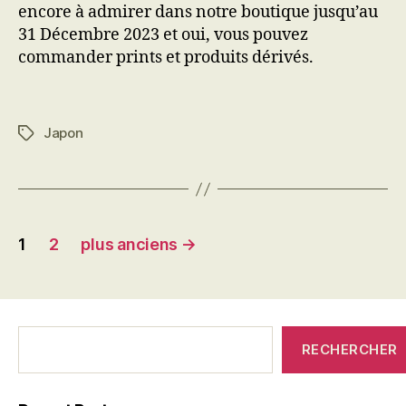
encore à admirer dans notre boutique jusqu’au
31 Décembre 2023 et oui, vous pouvez
commander prints et produits dérivés.
Japon
Étiquettes
Pagination
1
2
plus anciens
→
des
publications
C'était
RECHERCHER
qui
avant?