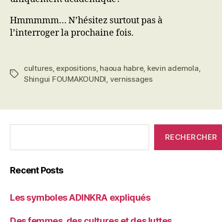
Hmmmmm… N’hésitez surtout pas à
l’interroger la prochaine fois.
cultures
,
expositions
,
haoua habre
,
kevin ademola
,
Étiquettes
Shingui FOUMAKOUNDI
,
vernissages
C'était
RECHERCHER
qui
avant?
Recent Posts
Les symboles ADINKRA expliqués
Des femmes, des cultures et des luttes