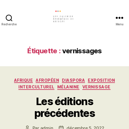
Recherche
Menu
Les
galeries
éphémères
de
Étiquette :
vernissages
Shingui
Catégories
AFRIQUE
AFROPÉEN
DIASPORA
EXPOSITION
INTERCULTUREL
MÉLANINE
VERNISSAGE
Les éditions
précédentes
Par
admin
décembre 5, 2022
Auteur
Date