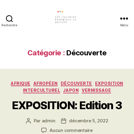
Recherche
Menu
Les
galeries
éphémères
de
Catégorie :
Découverte
Shingui
Catégories
AFRIQUE
AFROPÉEN
DÉCOUVERTE
EXPOSITION
INTERCULTUREL
JAPON
VERNISSAGE
EXPOSITION: Edition 3
Par
admin
décembre 5, 2022
Auteur
Date
de
de
sur
Aucun commentaire