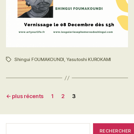
Shingui FOUMAKOUNDI
,
Yasutoshi KUROKAMI
Étiquettes
Pagination
←
plus récents
1
2
3
des
publications
C'était
RECHERCHER
qui