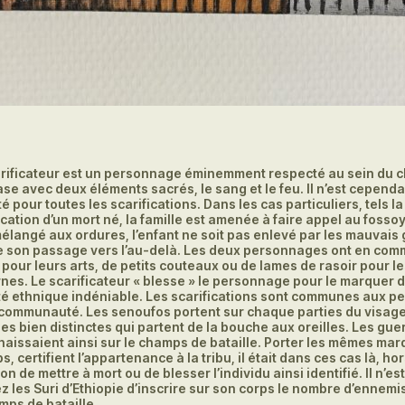
rificateur est un personnage éminemment respecté au sein du cla
se avec deux éléments sacrés, le sang et le feu. Il n’est cepend
ité pour toutes les scarifications. Dans les cas particuliers, tels la
ication d’un mort né, la famille est amenée à faire appel au fosso
élangé aux ordures, l’enfant ne soit pas enlevé par les mauvais
de son passage vers l’au-delà. Les deux personnages ont en co
 pour leurs arts, de petits couteaux ou de lames de rasoir pour le
es. Le scarificateur « blesse » le personnage pour le marquer 
té ethnique indéniable. Les scarifications sont communes aux 
communauté. Les senoufos portent sur chaque parties du visage
s bien distinctes qui partent de la bouche aux oreilles. Les guer
aissaient ainsi sur le champs de bataille. Porter les mêmes mar
ps, certifient l’appartenance à la tribu, il était dans ces cas là, ho
on de mettre à mort ou de blesser l’individu ainsi identifié. Il n’es
z les Suri d’Ethiopie d’inscrire sur son corps le nombre d’ennemi
amps de bataille……