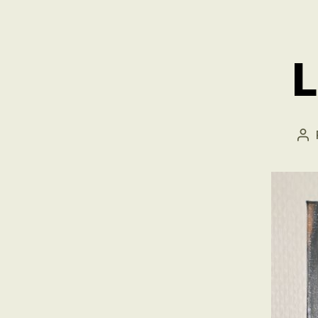
L
Au
de
l’a