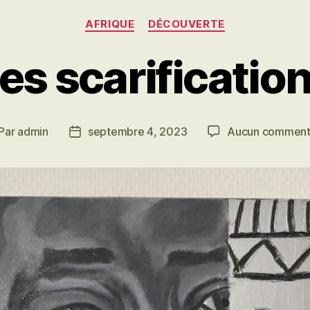
Catégories
AFRIQUE
DÉCOUVERTE
es scarificatio
Par
admin
septembre 4, 2023
Aucun comment
teur
Date
de
rticle
l’article