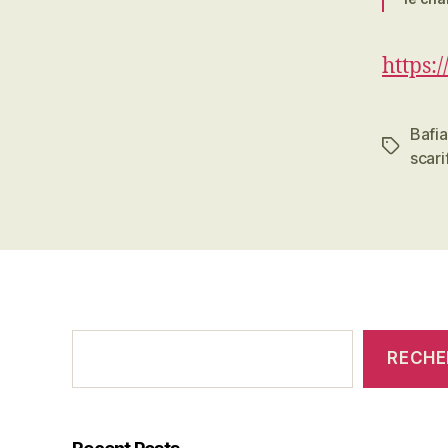
https:/
Bafia
Étiquett
scari
C'était
RECHE
qui
avant?