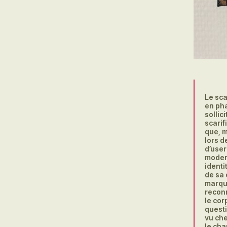
Le sca
en pha
sollic
scarif
que, m
lors 
d’user
modern
identi
de sa 
marque
reconn
le cor
questi
vu che
le ch