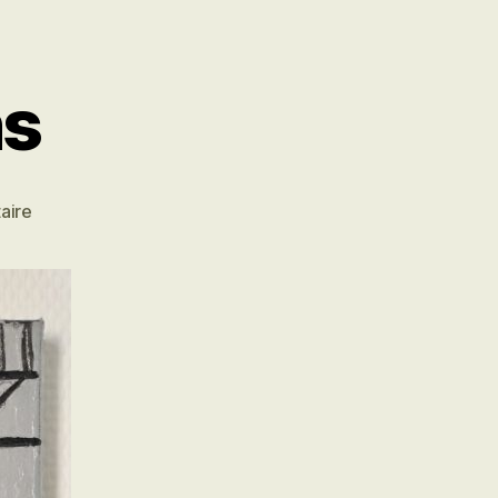
ns
sur
aire
Les
scarifications