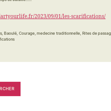
/artyourlife.fr/2023/09/01/les-scarifications/
s
,
Baoulé
,
Courage
,
medecine traditionnelle
,
Rites de passa
es
fications
RCHER