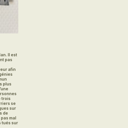
n. Il est
ant pas
yeur afin
 génies
mmun
s plus
d’une
personnes
 trois
riers se
ques sur
rs de
t pas mal
s tués sur