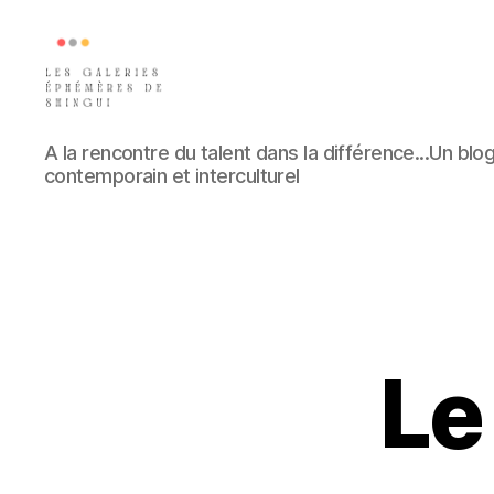
Les
A la rencontre du talent dans la différence...Un blog
galeries
contemporain et interculturel
éphémères
de
Shingui
Le