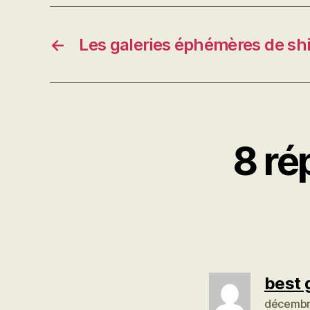
←
Les galeries éphémères de sh
8 ré
best 
décembr