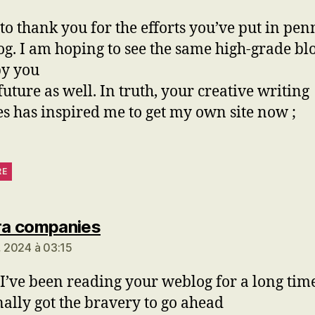
 to thank you for the efforts you’ve put in pe
log. I am hoping to see the same high-grade bl
by you
future as well. In truth, your creative writing
ies has inspired me to get my own site now ;
RE
dit :
ira companies
3, 2024 à 03:15
 I’ve been reading your weblog for a long ti
nally got the bravery to go ahead