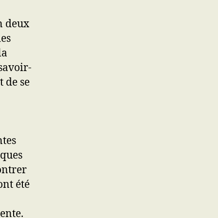
n deux
des
la
 savoir-
t de se
ntes
tiques
ontrer
ont été
ente.