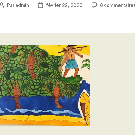
Par
admin
février 22, 2023
8 commentaire
Auteur
Date
de
de
l’article
l’article