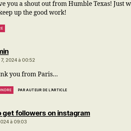
ve you a shout out from Humble Texas! Just 
 keep up the good work!
RE
dit :
min
 7, 2024 à 00:52
nk you from Paris…
ONDRE
PAR AUTEUR DE L’ARTICLE
dit :
o get followers on instagram
2024 à 09:03