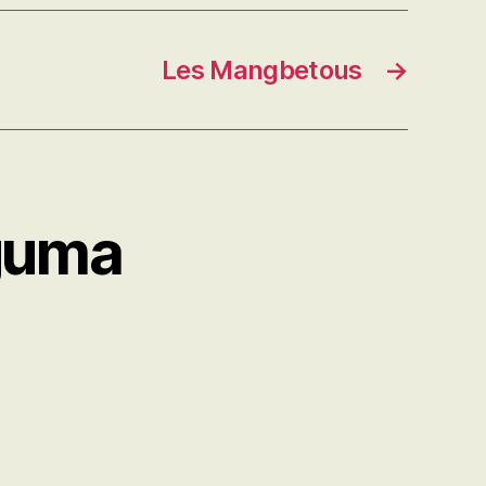
Les Mangbetous
→
nguma