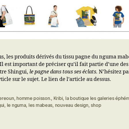
us, les produits dérivés du tissu pagne du nguma ma
Il est important de préciser qu’il fait partie d’une des
tre Shingui,
le pagne dans tous ses éclats.
N’hésitez pas
ticle sur le sujet. Le lien de l’article au dessus.
ereoun
,
homme poisson.
,
Kribi
,
la boutique les galeries éphé
es
ui
,
le nguma
,
les mabeas
,
nouveau design
,
shop