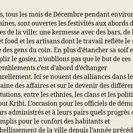
s, tous les mois de Décembre pendant enviro
ines, sont ouvertes les festivités aux abords 
es de la ville: une kermesse avec des bars, de 
et food et les artisans dont le travail reflète le
e des gens du coin. En plus d’étancher sa soif e
lir le gosier, n’oublions pas que le but de ces
emblements c’est d’abord d’échanger
urellement. Ici se nouent des alliances dans le
ine des affaires et sur le devenir des différe
itutions, entre les ethnies, les clans et les poli
out Kribi. L’occasion pour les officiels de dém
urs administrés et à leurs pairs quels progrès 
mplis pour le confort des habitants et
bellissement de la ville depuis l’année précéd