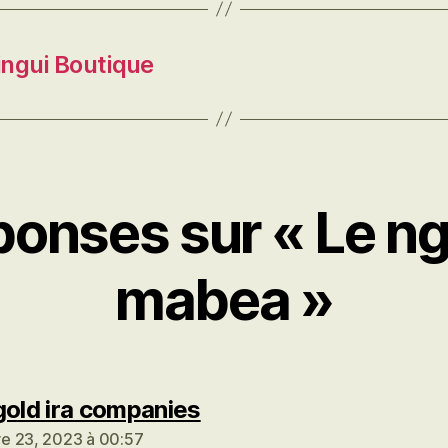
ingui Boutique
ponses sur « Le 
mabea »
dit :
gold ira companies
e 23, 2023 à 00:57