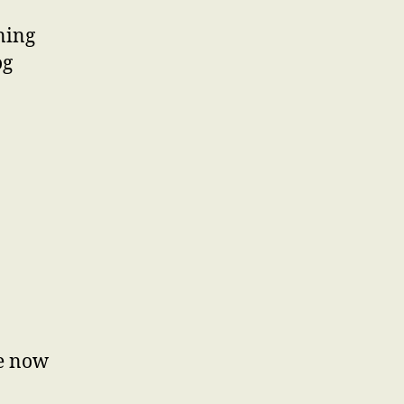
nning
og
me now