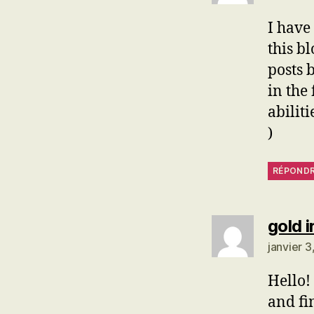
I have
this b
posts 
in the 
abilit
)
RÉPOND
gold 
janvier 
Hello!
and fi