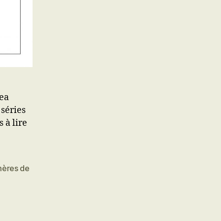
bea
 séries
 à lire
mères de