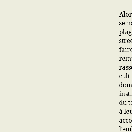
Alor
sema
plag
stre
fair
remp
rass
cult
doma
inst
du t
à le
acco
l’em