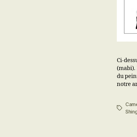
Ci-dess
(mabi). 
du pein
notre ar
Cam
Étiquett
Shing