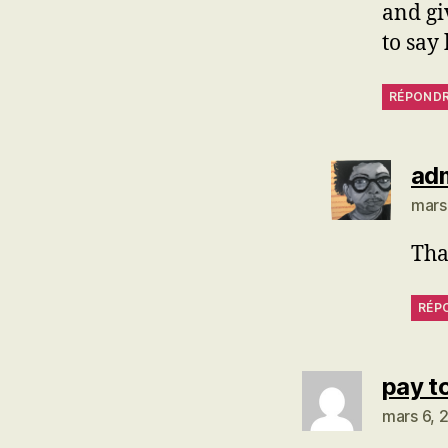
and gi
to say
RÉPOND
ad
mars
Tha
RÉP
pay t
mars 6, 