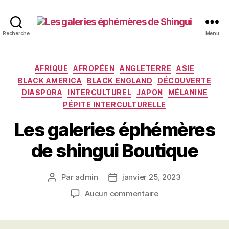
Les
Recherche
Menu
galeries
éphémères
de
Catégories
AFRIQUE
AFROPÉEN
ANGLETERRE
ASIE
Shingui
BLACK AMERICA
BLACK ENGLAND
DÉCOUVERTE
DIASPORA
INTERCULTUREL
JAPON
MÉLANINE
PÉPITE INTERCULTURELLE
Les galeries éphémères
de shingui Boutique
Par
admin
janvier 25, 2023
Auteur
Date
de
de
sur
Aucun commentaire
l’article
l’article
Les
galeries
éphémères