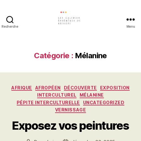
Recherche
Menu
Les
galeries
éphémères
de
Catégorie :
Mélanine
Shingui
Catégories
AFRIQUE
AFROPÉEN
DÉCOUVERTE
EXPOSITION
INTERCULTUREL
MÉLANINE
PÉPITE INTERCULTURELLE
UNCATEGORIZED
VERNISSAGE
Exposez vos peintures