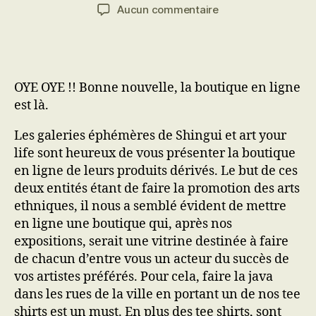
de
de
sur
Aucun commentaire
l’article
l’article
Les
galeries
éphémères
de
OYE OYE !! Bonne nouvelle, la boutique en ligne
shingui
Boutique
est là.
Les galeries éphémères de Shingui et art your
life sont heureux de vous présenter la boutique
en ligne de leurs produits dérivés. Le but de ces
deux entités étant de faire la promotion des arts
ethniques, il nous a semblé évident de mettre
en ligne une boutique qui, après nos
expositions, serait une vitrine destinée à faire
de chacun d’entre vous un acteur du succès de
vos artistes préférés. Pour cela, faire la java
dans les rues de la ville en portant un de nos tee
shirts est un must. En plus des tee shirts, sont