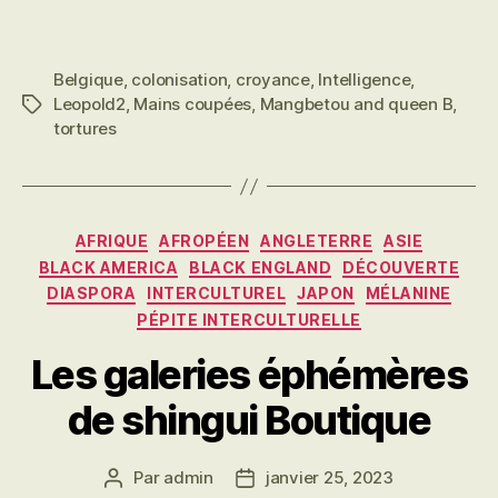
Belgique
,
colonisation
,
croyance
,
Intelligence
,
Leopold2
,
Mains coupées
,
Mangbetou and queen B
,
Étiquettes
tortures
Catégories
AFRIQUE
AFROPÉEN
ANGLETERRE
ASIE
BLACK AMERICA
BLACK ENGLAND
DÉCOUVERTE
DIASPORA
INTERCULTUREL
JAPON
MÉLANINE
PÉPITE INTERCULTURELLE
Les galeries éphémères
de shingui Boutique
Par
admin
janvier 25, 2023
Auteur
Date