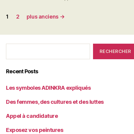
Pagination
1
2
plus anciens
→
des
publications
C'était
RECHERCHER
qui
avant?
Recent Posts
Les symboles ADINKRA expliqués
Des femmes, des cultures et des luttes
Appel à candidature
Exposez vos peintures