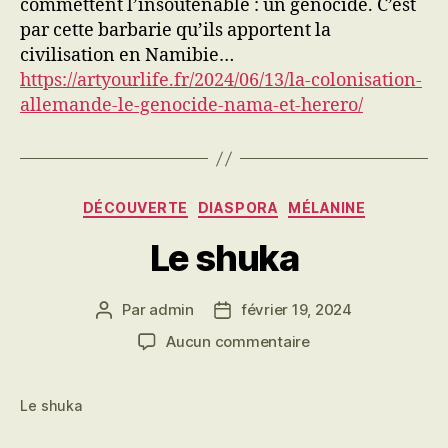
commettent l’insoutenable : un génocide. C’est
par cette barbarie qu’ils apportent la
civilisation en Namibie…
https://artyourlife.fr/2024/06/13/la-colonisation-
allemande-le-genocide-nama-et-herero/
Catégories
DÉCOUVERTE
DIASPORA
MÉLANINE
Le shuka
Par
admin
février 19, 2024
Auteur
Date
de
de
sur
Aucun commentaire
l’article
l’article
Le
shuka
Le shuka