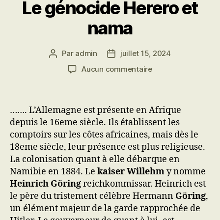
Le génocide Herero et
nama
Par
admin
juillet 15, 2024
Auteur
Date
de
de
sur
Aucun commentaire
l’article
l’article
Le
génocide
Herero
……. L’Allemagne est présente en Afrique
et
depuis le 16eme siècle. Ils établissent les
nama
comptoirs sur les côtes africaines, mais dès le
18eme siècle, leur présence est plus religieuse.
La colonisation quant à elle débarque en
Namibie en 1884. Le
kaiser Willehm
y nomme
Heinrich Göring
reichkommissar. Heinrich est
le père du tristement célèbre Hermann
Göring
,
un élément majeur de la garde rapprochée de