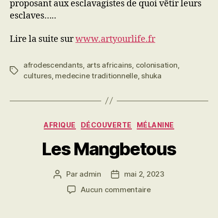
proposant aux esclavagistes de quoi vêtir leurs
esclaves…..
Lire la suite sur
www.artyourlife.fr
afrodescendants
,
arts africains
,
colonisation
,
Étiquettes
cultures
,
medecine traditionnelle
,
shuka
Catégories
AFRIQUE
DÉCOUVERTE
MÉLANINE
Les Mangbetous
Par
admin
mai 2, 2023
Auteur
Date
de
de
sur
Aucun commentaire
l’article
l’article
Les
Mangbetous