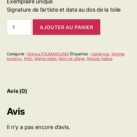
Exemplaire unique
Signature de l’artiste et date au dos de la toile
quantité
AJOUTER AU PANIER
de
Nguma
mabea
Catégorie :
Shingui FOUMAKOUNDI
Étiquettes :
Cameroun
,
homme
poisson.
,
Kribi
,
Mamie water
,
Mon joli village
,
Nguma mabea
Avis (0)
Avis
Il n’y a pas encore d’avis.